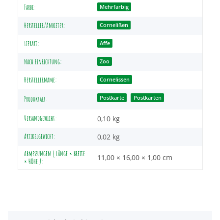
Produkteigenschaft
Wert
Farbe:
Mehrfarbig
Hersteller/Anbieter:
Cornelißen
Tierart:
Affe
Nach Einrichtung:
Zoo
Herstellername:
Cornelissen
Postkarte
Postkarten
Produktart:
Versandgewicht:
0,10 kg
Artikelgewicht:
0,02
kg
Abmessungen ( Länge × Breite
11,00 × 16,00 × 1,00 cm
× Höhe ):