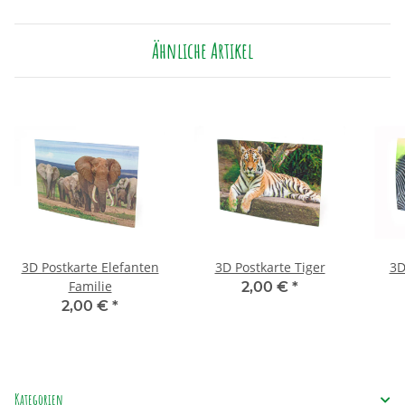
Ähnliche Artikel
3D Postkarte Elefanten
3D Postkarte Tiger
3D
Familie
2,00 €
*
2,00 €
*
Kategorien