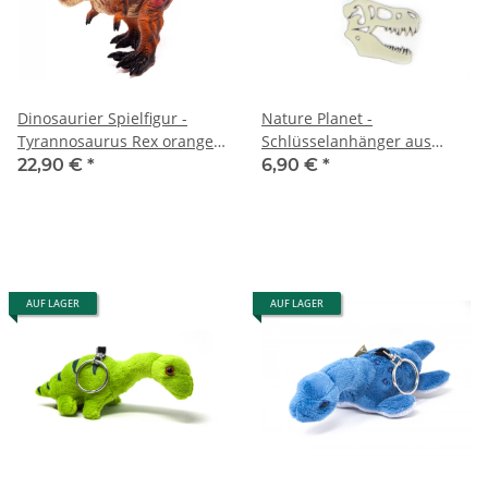
Dinosaurier Spielfigur -
Nature Planet -
Tyrannosaurus Rex orange -
Schlüsselanhänger aus
63 cm
Metall - T-Rex Skelett 5 cm
22,90 €
*
6,90 €
*
AUF LAGER
AUF LAGER