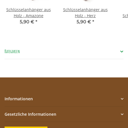
Schlüsselanhänger aus
Schlüsselanhänger aus
Holz - Amazone
Holz - Herz
Sc
Tri
5,90 €
*
5,90 €
*
Kategorien
Informationen
Gesetzliche Informationen