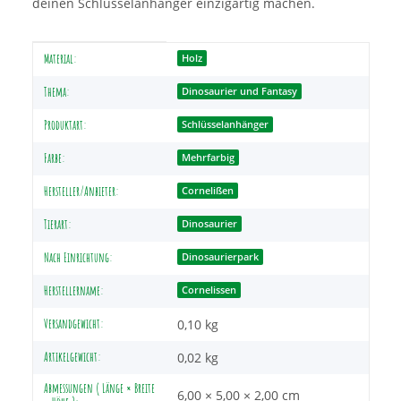
deinen Schlüsselanhänger einzigartig machen.
Produkteigenschaft
Wert
Material:
Holz
Thema:
Dinosaurier und Fantasy
Produktart:
Schlüsselanhänger
Farbe:
Mehrfarbig
Hersteller/Anbieter:
Cornelißen
Tierart:
Dinosaurier
Nach Einrichtung:
Dinosaurierpark
Herstellername:
Cornelissen
Versandgewicht:
0,10 kg
Artikelgewicht:
0,02
kg
Abmessungen ( Länge × Breite
6,00 × 5,00 × 2,00 cm