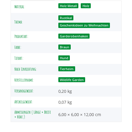
Produkteigenschaft
Wert
Holz Metall
Holz
Material:
Rustikal
Thema:
Geschenkideen zu Weihnachten
Produktart:
Garderobenhaken
Farbe:
Braun
Tierart:
Hund
Nach Einrichtung:
Tierheim
Herstellername:
Wildlife Garden
Versandgewicht:
0,20 kg
Artikelgewicht:
0,07
kg
Abmessungen ( Länge × Breite
6,00 × 6,00 × 12,00 cm
× Höhe ):