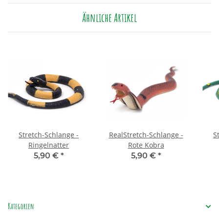
Ähnliche Artikel
Stretch-Schlange -
RealStretch-Schlange -
S
Ringelnatter
Rote Kobra
5,90 €
*
5,90 €
*
Kategorien