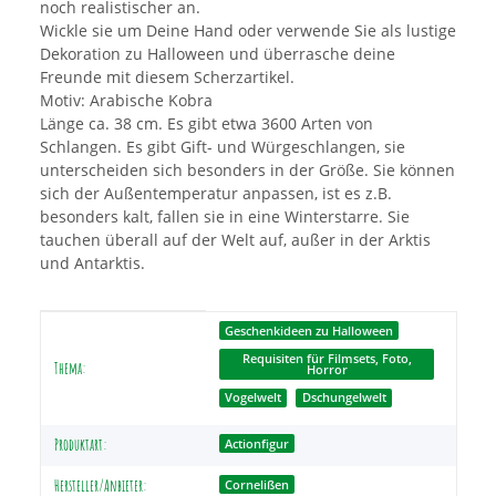
noch realistischer an.
Wickle sie um Deine Hand oder verwende Sie als lustige
Dekoration zu Halloween und überrasche deine
Freunde mit diesem Scherzartikel.
Motiv: Arabische Kobra
Länge ca. 38 cm. Es gibt etwa 3600 Arten von
Schlangen. Es gibt Gift- und Würgeschlangen, sie
unterscheiden sich besonders in der Größe. Sie können
sich der Außentemperatur anpassen, ist es z.B.
besonders kalt, fallen sie in eine Winterstarre. Sie
tauchen überall auf der Welt auf, außer in der Arktis
und Antarktis.
Produkteigenschaft
Wert
Geschenkideen zu Halloween
Requisiten für Filmsets, Foto,
Thema:
Horror
Vogelwelt
Dschungelwelt
Produktart:
Actionfigur
Hersteller/Anbieter:
Cornelißen