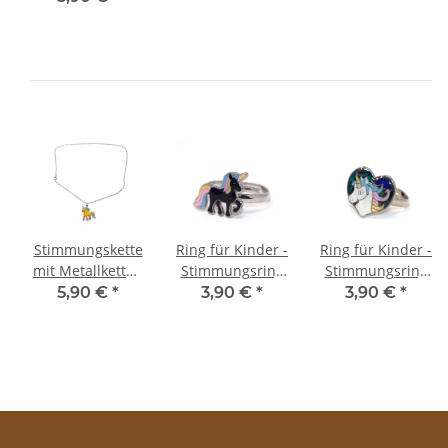
Rainbow
Stimmungskette
Ring für Kinder -
Ring für Kinder -
mit Metallkette -
Stimmungsring
Stimmungsring
Einhorn
Einhorn
Einhorn Herz
5,90 €
*
3,90 €
*
3,90 €
*
Rainbow
Rainbow