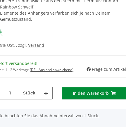
Unsere Trendhalskette aus den 90ern mit Tiermotiv Einhorn
Rainbow Schweif.
Elemente des Anhängers verfärben sich je nach Deinem
Gemütszustand.
 €
19% USt. , zzgl.
Versand
fort versandbereit!
Frage zum Artikel
eit:
1 - 2 Werktage
(DE - Ausland abweichend)
Stück
In den Warenkorb
tte beachten Sie das Abnahmeintervall von 1 Stück.