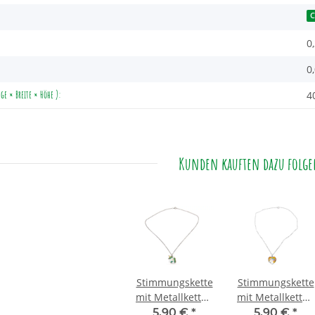
C
0
0
e × Breite × Höhe ):
4
Kunden kauften dazu folgen
Stimmungskette
Stimmungskette
mit Metallkette -
mit Metallkette -
Einhorn Star
Einhorn Herz
5,90 €
*
5,90 €
*