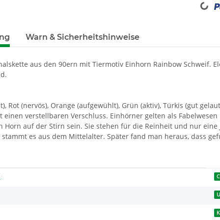
ung
Warn & Sicherheitshinweise
alskette aus den 90ern mit Tiermotiv Einhorn Rainbow Schweif. E
d.
t), Rot (nervös), Orange (aufgewühlt), Grün (aktiv), Türkis (gut gela
at einen verstellbaren Verschluss. Einhörner gelten als Fabelwese
n Horn auf der Stirn sein. Sie stehen für die Reinheit und nur eine
 stammt es aus dem Mittelalter. Später fand man heraus, dass g
enschaft
r:
C
U
K