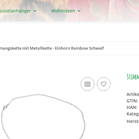
lüsselanhänger
Wohnideen
mungskette mit Metallkette - Einhorn Rainbow Schweif
Stimm
Artik
GTIN:
HAN:
Kateg
Herste