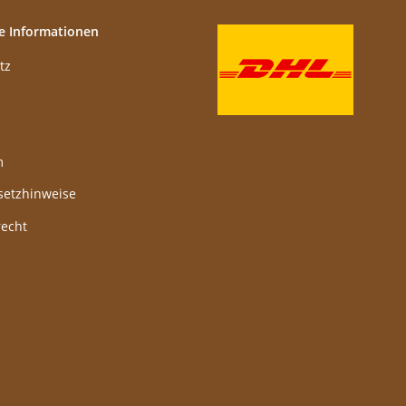
e Informationen
tz
m
setzhinweise
recht