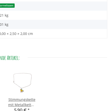
ornelissen
,21 kg
,01
kg
0,00 × 2,50 × 2,00 cm
de Artikel:
Stimmungskette
mit Metallkette -
Einhorn
5,90 €
*