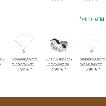
Ähnliche Artikel
r -
Stimmungskette
Ring für Kinder -
Stimmungskette
ng
mit Metallkette -
Stimmungsring
mit Metallkette -
r
Einhorn Star
weißes Einhorn
Einhorn Herz
5,90 €
*
3,90 €
*
5,90 €
*