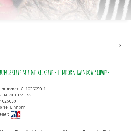
ungskette mit Metallkette - Einhorn Rainbow Schweif
elnummer:
CL1026050_1
4045401024138
1026050
orie:
Einhorn
ller: