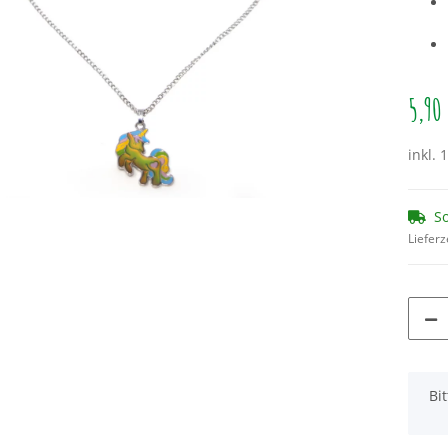
5,90
inkl. 
So
Lieferz
x
Bi
Loading...