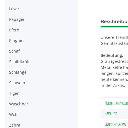
Löwe
Papagei
Beschreib
Pferd
Unsere Trendh
Pinguin
Gemütszustan
Schaf
Bedeutung:
Grau (gestress
Schildkröte
Metallkette h
Schlange
langen, spitze
heute kennen,
Schwein
in der Arktis.
Tiger
Produkteig
Wert
Hersteller/Anbiete
Waschbär
Geschlecht:
Wolf
Altersempfehlung:
Zebra