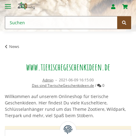
News
www.tierischegeschenkideen.de
Admin
–
2021-06-09 16:15:00
Kommentare
Das sind TierischeGeschenkideen.de
/
0
Willkommen auf unserem Onlineshop für tierische
Geschenkideen. Hier findest Du viele Kuscheltiere,
Schlüsselanhänger rund um das Theme Zootiere, Wildpark,
Tierpark und mehr, viel Spaß beim Stöbern.
x
Bitte melden Sie sich an, um einen Kommentar zu