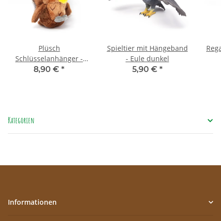
Plüsch
Spieltier mit Hängeband
Rega
Schlüsselanhänger -
- Eule dunkel
braune Eule
8,90 €
*
5,90 €
*
Kategorien
Informationen