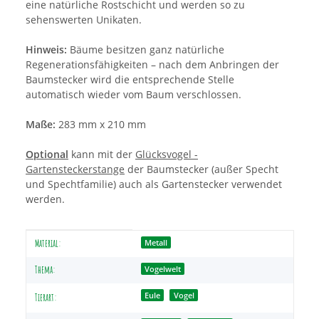
eine natürliche Rostschicht und werden so zu
sehenswerten Unikaten.
Hinweis:
Bäume besitzen ganz natürliche
Regenerationsfähigkeiten – nach dem Anbringen der
Baumstecker wird die entsprechende Stelle
automatisch wieder vom Baum verschlossen.
Maße:
283 mm x 210 mm
Optional
kann mit der
Glücksvogel -
Gartensteckerstange
der Baumstecker (außer Specht
und Spechtfamilie) auch als Gartenstecker verwendet
werden.
Produkteigenschaft
Wert
Material:
Metall
Thema:
Vogelwelt
Eule
Vogel
Tierart: