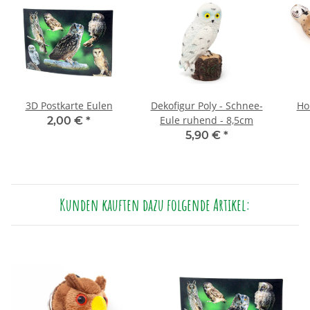
3D Postkarte Eulen
Dekofigur Poly - Schnee-
Ho
Eule ruhend - 8,5cm
2,00 €
*
5,90 €
*
Kunden kauften dazu folgende Artikel: