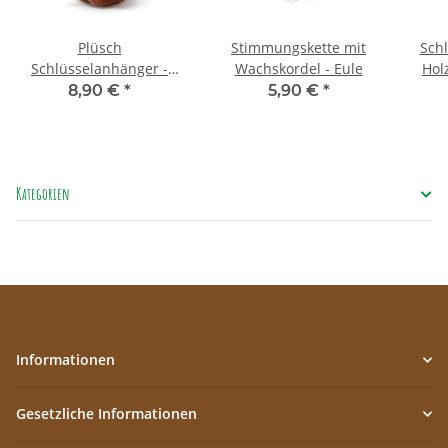
Plüsch
Stimmungskette mit
Sch
Schlüsselanhänger -
Wachskordel - Eule
Hol
braune Eule
8,90 €
*
5,90 €
*
Kategorien
Informationen
Gesetzliche Informationen