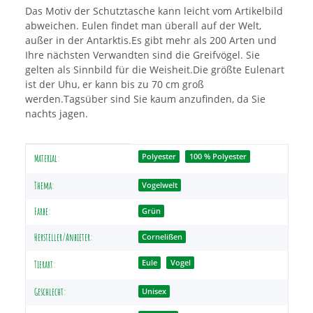
Das Motiv der Schutztasche kann leicht vom Artikelbild
abweichen. Eulen findet man überall auf der Welt,
außer in der Antarktis.Es gibt mehr als 200 Arten und
Ihre nächsten Verwandten sind die Greifvögel. Sie
gelten als Sinnbild für die Weisheit.Die größte Eulenart
ist der Uhu, er kann bis zu 70 cm groß
werden.Tagsüber sind Sie kaum anzufinden, da Sie
nachts jagen.
Produkteigenschaft
Wert
Polyester
100 % Polyester
Material:
Thema:
Vogelwelt
Farbe:
Grün
Hersteller/Anbieter:
Cornelißen
Eule
Vogel
Tierart:
Geschlecht:
Unisex