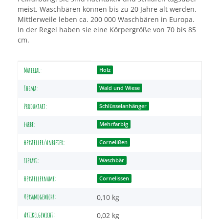
meist. Waschbären können bis zu 20 Jahre alt werden.
Mittlerweile leben ca. 200 000 Waschbären in Europa.
In der Regel haben sie eine Körpergröße von 70 bis 85
cm.
Produkteigenschaft
Wert
Material:
Holz
Thema:
Wald und Wiese
Produktart:
Schlüsselanhänger
Farbe:
Mehrfarbig
Hersteller/Anbieter:
Cornelißen
Tierart:
Waschbär
Herstellername:
Cornelissen
Versandgewicht:
0,10 kg
Artikelgewicht:
0,02
kg