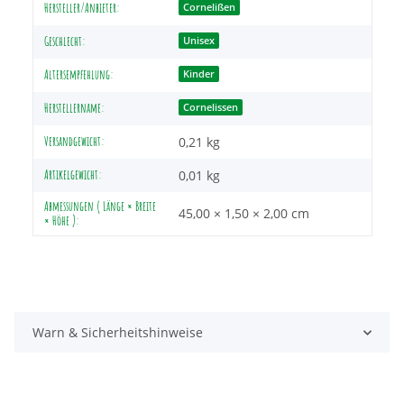
Produkteigenschaft
Wert
Hersteller/Anbieter:
Cornelißen
Geschlecht:
Unisex
Altersempfehlung:
Kinder
Herstellername:
Cornelissen
Versandgewicht:
0,21 kg
Artikelgewicht:
0,01
kg
Abmessungen ( Länge × Breite
45,00 × 1,50 × 2,00 cm
× Höhe ):
Warn & Sicherheitshinweise