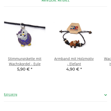
Stimmungskette mit
Armband mit Holzmotiv
Wach
Wachskordel - Eule
- Elefant
5,90 €
*
4,90 €
*
Kategorien